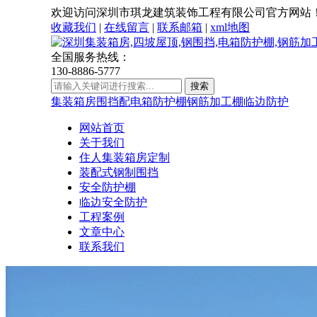
欢迎访问深圳市琪龙建筑装饰工程有限公司官方网站
收藏我们
|
在线留言
|
联系邮箱
|
xml地图
全国服务热线：
130-8886-5777
集装箱房
围挡
配电箱防护棚
钢筋加工棚
临边防护
网站首页
关于我们
住人集装箱房定制
装配式钢制围挡
安全防护棚
临边安全防护
工程案例
文章中心
联系我们