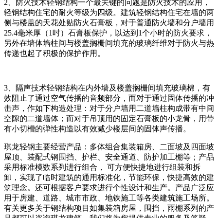
2、防火技术轻钢结构一个最关键的问题是防火技术的应用，
轻钢结构住宅的耐火等级为四级。建筑轻钢结构住宅在墙的两
侧与楼盖的天花处贴防火石膏板，对于普通防火墙和分户墙用
25.4毫米厚（1吋）石膏板保护，以达到1个小时的防火要求，
另外在墙体墙柱间与楼盖搁栅间填充的玻璃纤维对于防火与热
传递也起了积极的保护作用。
3、隔声技术轻钢结构在内外墙及楼盖搁栅间填充玻璃棉，有
效阻止了通过空气传播的音频部分，而对于通过固体传播的冲
击声，作如下构造处理：对于分户墙用二道墙柱构成带有中间
空隙的二道墙体；而对于吊顶用的固定石膏板的小龙骨，用带
有小切槽的弹性构造以有效减少楼层间的固体声传播。
琪龙轻钢主要经营产品：多体组合集装箱房、二面坡及四面坡
屋顶、装配式钢围挡、护栏、安全通道、防护加工棚等；产品
采用标准模数系列进行组合， 可方便快捷地进行组装和拆
卸，实现了临时建筑的通用标准化，节能环保，快捷高效的建
筑理念。还可根据客户要求进行个性设计和生产。产品广泛应
用于房建、道路、城市市政、地铁施工等各类建筑施工场所。
有关更多关于钢结构项目如集装箱房屋，围挡，雨棚系列的产